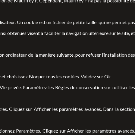
tion de Mauffrey F. Cependant, Mauffrey F n’a pas la possibilité d
lisateur. Un cookie est un fichier de petite taille, qui ne permet pas
si obtenues visent à faciliter la navigation ultérieure sur le site, et
son ordinateur de la manière suivante, pour refuser l’installation des
 et choisissez Bloquer tous les cookies. Validez sur Ok.
 Vie privée. Paramétrez les Règles de conservation sur : utiliser les
es. Cliquez sur Afficher les paramètres avancés. Dans la section
tionnez Paramètres. Cliquez sur Afficher les paramètres avancés.