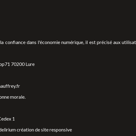
 la confiance dans l'économie numérique, il est précisé aux utilisa
 bp71 70200 Lure
auffrey.fr
onne morale.
Cedex 1
bdelirium
création de site responsive