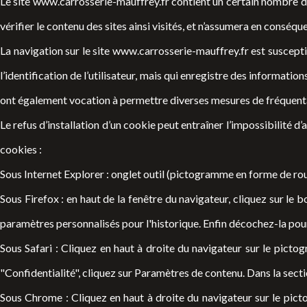
Le site
www.carrosserie-mauffrey.fr
contient un certain nombre de 
vérifier le contenu des sites ainsi visités, et n’assumera en conséq
La navigation sur le site
www.carrosserie-mauffrey.fr
est susceptib
l’identification de l’utilisateur, mais qui enregistre des informations
ont également vocation à permettre diverses mesures de fréquent
Le refus d’installation d’un cookie peut entraîner l’impossibilité d’
cookies :
Sous Internet Explorer : onglet outil (pictogramme en forme de roua
Sous Firefox : en haut de la fenêtre du navigateur, cliquez sur le b
paramètres personnalisés pour l'historique. Enfin décochez-la pour
Sous Safari : Cliquez en haut à droite du navigateur sur le pict
"Confidentialité", cliquez sur Paramètres de contenu. Dans la sect
Sous Chrome : Cliquez en haut à droite du navigateur sur le pict