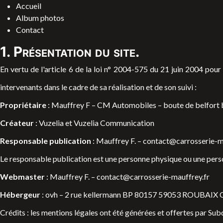
Accueil
Album photos
Contact
1. Présentation du site.
En vertu de l'article 6 de la loi n° 2004-575 du 21 juin 2004 pour
intervenants dans le cadre de sa réalisation et de son suivi :
Propriétaire
: Mauffrey F – CM Automobiles – boute de belfort
Créateur
:
Vuzelia et Vuzelia Communication
Responsable publication
: Mauffrey F. –
contact@carrosserie-m
Le responsable publication est une personne physique ou une pers
Webmaster
: Mauffrey F. –
contact@carrosserie-mauffrey.fr
Hébergeur
: ovh – 2 rue kellermann BP 80157 59053 ROUBAIX 
Crédits : les mentions légales ont été générées et offertes par Su