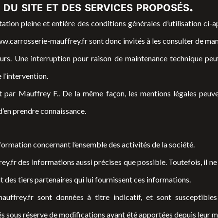
 du site et des services proposés.
ation pleine et entière des conditions générales d’utilisation ci-a
w.carrosserie-mauffrey.fr
sont donc invités à les consulter de man
rs. Une interruption pour raison de maintenance technique peut 
l’intervention.
t par Mauffrey F.. De la même façon, les mentions légales peuv
in d’en prendre connaissance.
formation concernant l’ensemble des activités de la société.
ey.fr
des informations aussi précises que possible. Toutefois, il n
it des tiers partenaires qui lui fournissent ces informations.
auffrey.fr
sont données à titre indicatif, et sont susceptibles 
és sous réserve de modifications ayant été apportées depuis leur mi