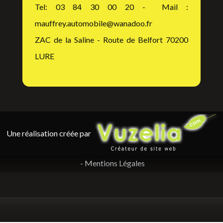
Tel: 03 84 30 00 20 - Mail :
mauffrey.automobile@wanadoo.fr
ZAC de la Saline - Route de Belfort 70200
LURE
Une réalisation créée par
-
Mentions Légales