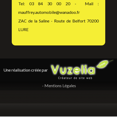
Tel: 03 84 30 00 20 - Mail :
mauffrey.automobile@wanadoo.fr
ZAC de la Saline - Route de Belfort 70200
LURE
Une réalisation créée par
-
Mentions Légales